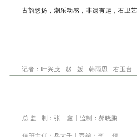
古韵悠扬，潮乐动感，非遗有趣，右卫艺
记者：叶兴茂 赵 媛 韩雨思 右玉台
总 监 制：张 鑫丨监制：郝晓鹏
值班主任：岳大千丨
责编：
李
倩