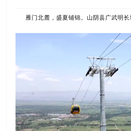
雁门北麓，盛夏铺锦。山阴县广武明长