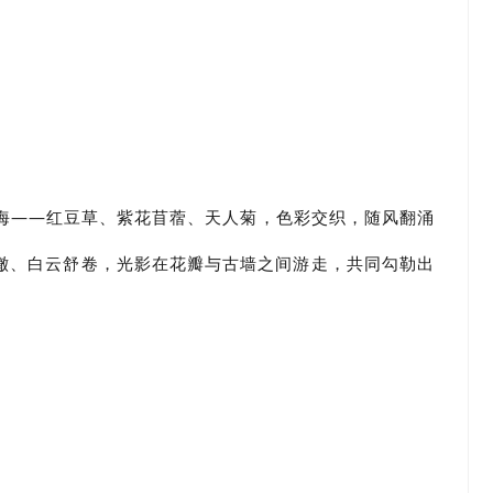
海
——红豆草、紫花苜蓿、天人菊，色彩交织，随风翻涌
澈
、
白云舒卷，光影在花瓣与古墙之间游走，共同勾勒出