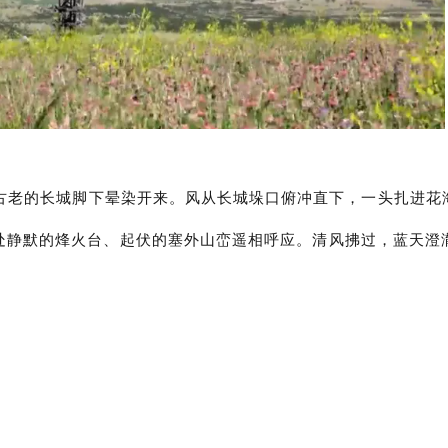
古老的长城脚下晕染开来。风从长城垛口俯冲直下，一头扎进花
处静默的烽火台、起伏的塞外山峦遥相呼应。清风拂过，蓝天澄