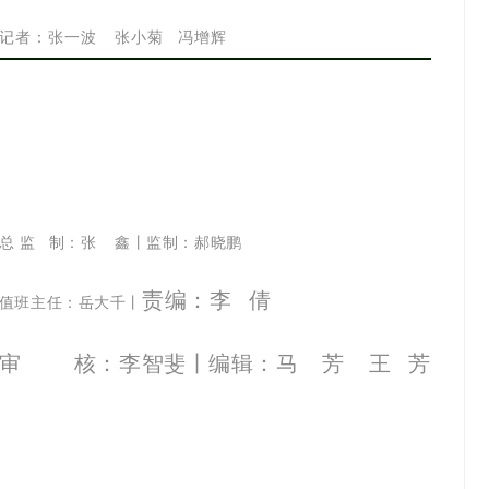
记
者
：张一波
张小菊
冯增辉
总 监 制：张 鑫丨监制：郝晓鹏
责编：
李 倩
值班主任：岳大千丨
审 核：李智斐
丨编辑：马 芳 王 芳