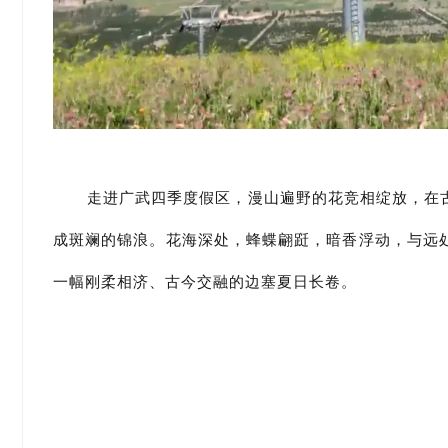
走进广武四季度假区，漫山遍野的花竞相绽放，在
成斑斓的锦浪。花海深处，蜂蝶翩跹，暗香浮动，与远
一幅刚柔相济、古今交融的边塞夏日长卷。