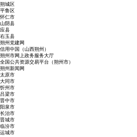
朔城区
平鲁区
怀仁市
山阴县
应县
右玉县
朔州党建网
信用中国（山西朔州）
朔州市网上政务服务大厅
全国公共资源交易平台（朔州市）
朔州新闻网
太原市
大同市
忻州市
吕梁市
晋中市
阳泉市
长治市
晋城市
临汾市
运城市